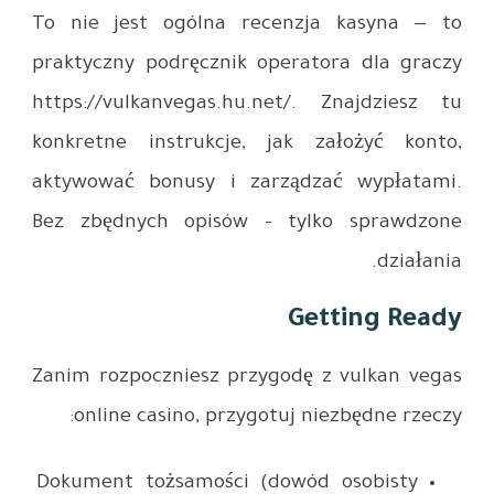
To nie je
praktyczny
https://vu
konkretne
aktywować
Bez zbędn
Zanim rozp
online
Dokument 