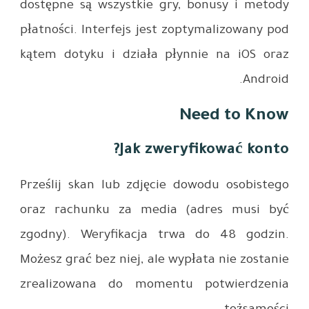
dostępne s
płatności.
kątem dot
Prześlij s
oraz rach
zgodny). 
Możesz grać
zrealizo