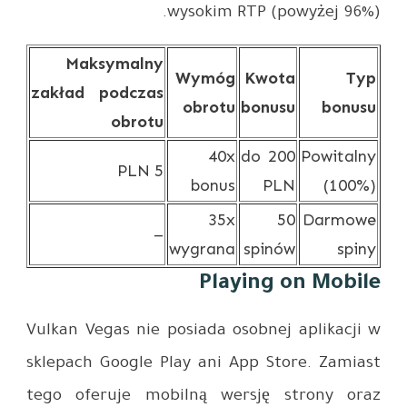
Maks
zakład p
Vulkan Veg
sklepach G
tego ofer