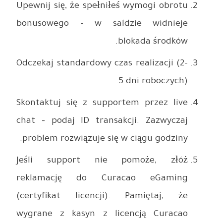
Upewnij si
bonusowe
Odczekaj s
Skontaktu
chat – po
problem r
Jeśli s
reklama
(certyfik
wygrane 