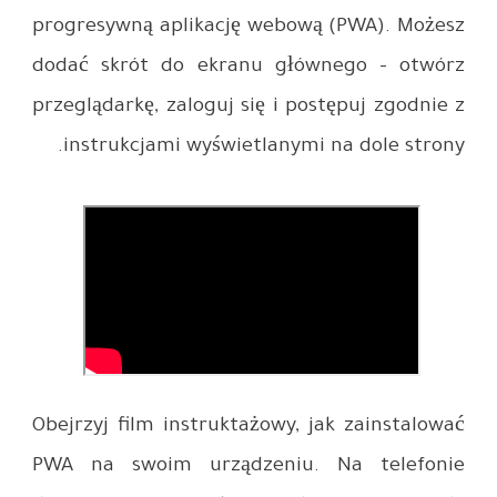
progresywn
dodać skr
przeglądark
instruk
Obejrzyj f
PWA na s