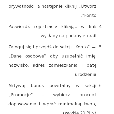
prywatnośc
Potwierdź
Zaloguj si
„Dane oso
nazwisko,
Aktywuj 
„Promoc
dopasowan