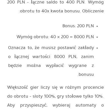
200 PLN –
obro
Wymóg
Oznacza t
o łączne
będzie m
Większość 
do obrotu –
Aby przy