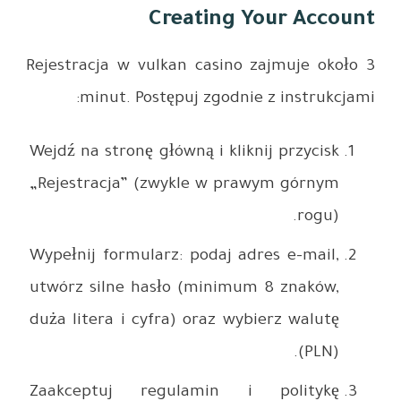
Rejestracj
minu
Wejdź na s
„Rejestra
Wypełnij f
utwórz si
duża liter
Zaakcept