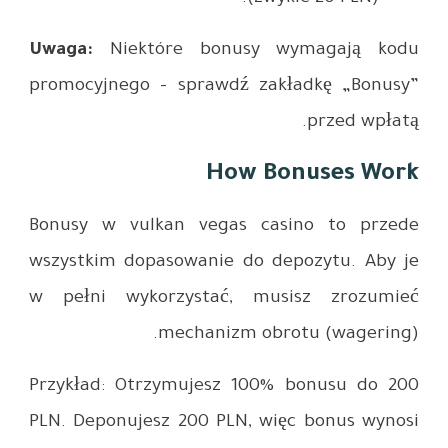
Uwaga:
Ni
promocyjn
Bonusy w 
wszystkim
w pełni 
Przykład:
PLN. Depon