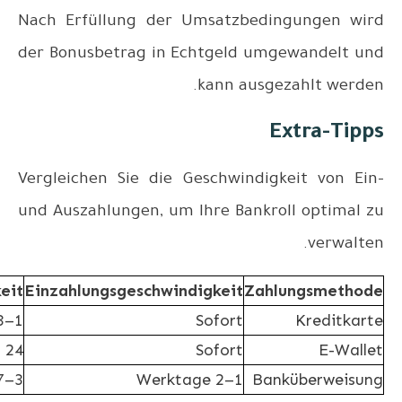
Auszahlungsgesch