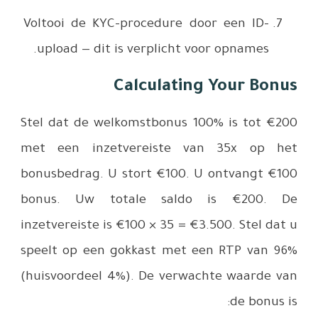
Voltooi d
upload —
Stel dat d
met een 
bonusbedra
bonus. U
inzetvereis
speelt op
(huisvoord