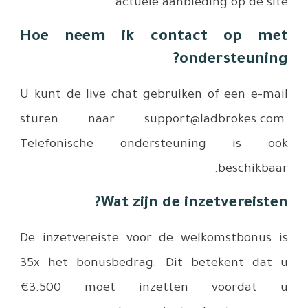
Hoe ne
U kunt de 
sturen n
Telefon
De inzetv
35x het b
€3.500 