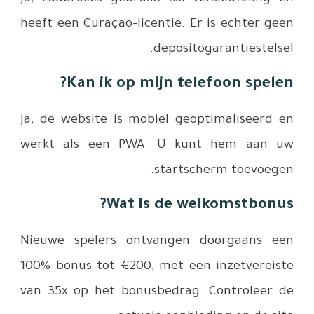
heeft een 
Ka
Ja, de web
werkt al
Nieuwe sp
100% bonus
van 35x o