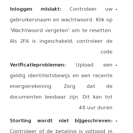
Inloggen
gebruiker
‘Wachtwoo
Als 2FA i
Verificati
geldig ide
energie
documente
Storting
Controleer