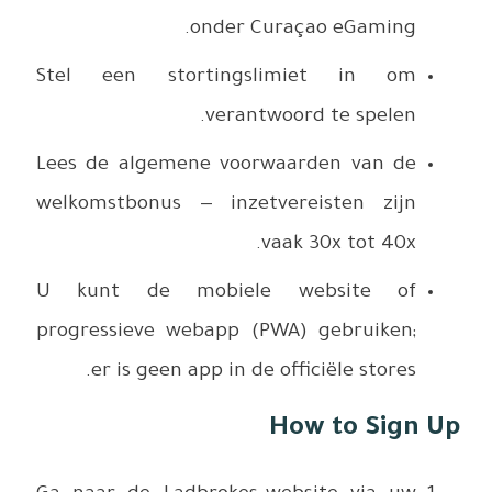
Stel ee
Lees de a
welkomstb
U kunt 
progressi
er is