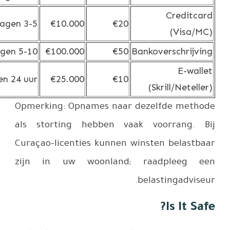
Geen
3-5 werkdagen
€1
€0-€10
5-10 werkdagen
€10
Geen
Binnen 24 uur
€2
Opmerking
als stort
Curaçao-li
zijn in 