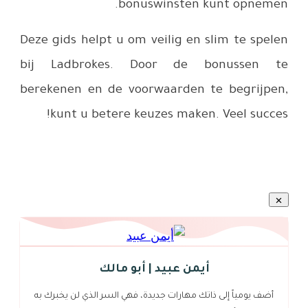
Deze gids 
bij Ladb
berekenen
kunt 
 لن يخبرك به