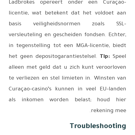
Ladbroke
licentie, 
basis ve
versleutel
in tegenst
het geen d
alleen met
te verliez
Curaçao-c
als inko