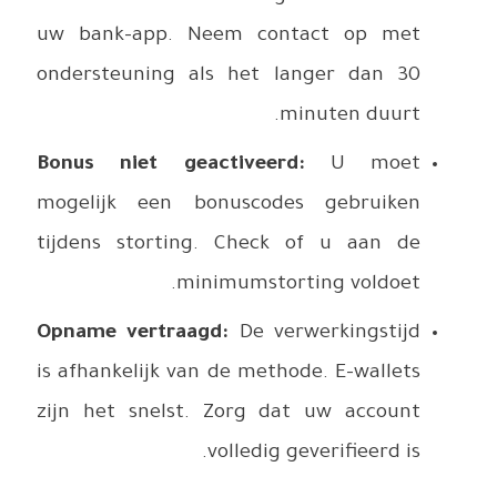
uw bank-
ondersteu
Bonus ni
mogelijk
tijdens s
Opname v
is afhanke
zijn het 