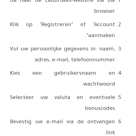
Ga naar d
Klik op 
Vul uw pe
Kies e
Selectee
Bevestig 