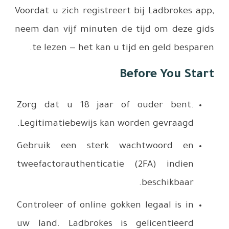
Voordat u 
neem dan v
te leze
Zorg dat
Legitimat
Gebruik 
tweefacto
Controleer
uw land. 