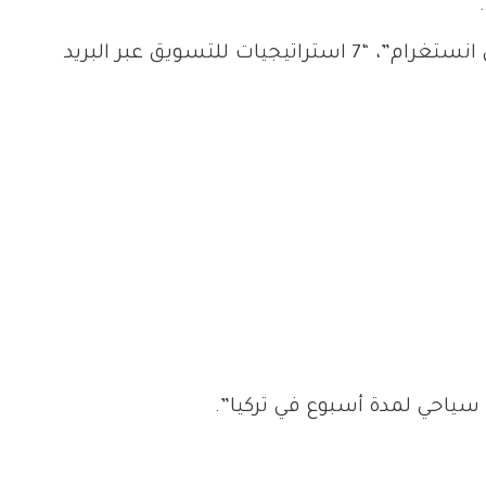
“دليل المبتدئين لتحسين محركات البحث (SEO)”، “كيفية إنشاء حملة إعلانية ناجحة على انستغرام”، “7 استراتيجيات للتسويق عبر البريد
سياحي لمدة أسبوع في تركيا”.