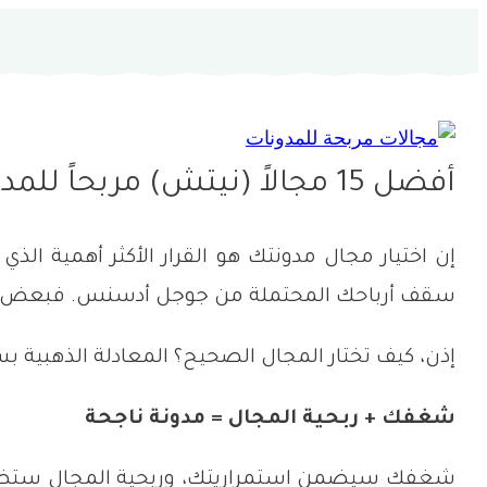
أفضل 15 مجالاً (نيتش) مربحاً للمدونات للربح من أدسنس في 2025
إن اختيار مجال مدونتك هو القرار الأكثر أهمية الذ
سقف أرباحك المحتملة من جوجل أدسنس. فبعض المجال
إذن، كيف تختار المجال الصحيح؟ المعادلة الذهبية ب
شغفك + ربحية المجال = مدونة ناجحة