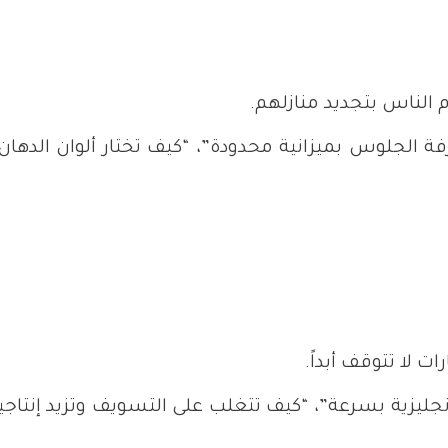
 الناس بتجديد منازلهم.
فة الجلوس بميزانية محدودة”، “كيف تختار ألوان الده
ت لا تتوقف أبداً.
غة الإنجليزية بسرعة”، “كيف تتغلب على التسويف وتزيد إن