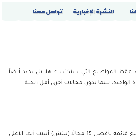
نا
النشرة الإخبارية
تواصل معنا
حدد فقط المواضيع التي ستكتب عنها، بل يحدد أيضاً
واحدة، بينما تكون مجالات أخرى أقل ربحية.
شغفك سيضمن استمراريتك، وربحية المجال ستضمن أن مجهودك سيؤتي ثماره. لمساعدتك، قمنا بتجميع قائمة بأفضل 15 مجالاً (نيتش) أثبتت أنها الأعلى