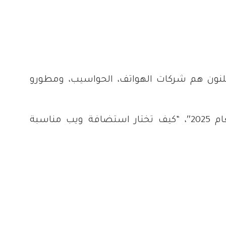
علنون هم شركات الهواتف، الحواسيب، ومطورو
“مراجعة شاملة لهاتف iPhone الجديد”، “أفضل 5 برامج لمكافحة الفيروسات لعام 2025″، “كيف تختار استضافة ويب مناسبة